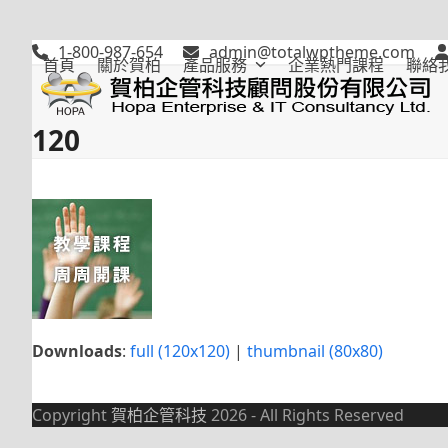
Skip
to
1-800-987-654
admin@totalwptheme.com
content
首頁
關於賀柏
產品服務
企業熱門課程
聯絡
120
Downloads
:
full (120x120)
|
thumbnail (80x80)
Copyright
賀柏企管科技
2026 - All Rights Reserved