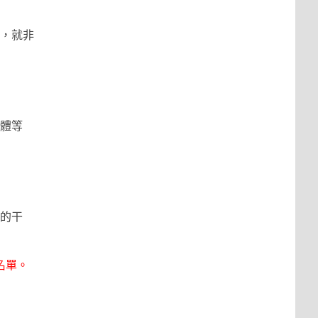
，就非
體等
的干
名單。