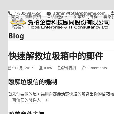
Skip
to
1-800-987-654
admin@totalwptheme.com
content
首頁
關於賀柏
產品服務
企業熱門課程
聯絡
Blog
快速解救垃圾箱中的郵件
3 12 月, 2017
HOPA
郵件行銷
0 Comments
瞭解垃圾信的機制
首先你要做的是，讓用戶都能清楚快速的辨識出你的信箱帳
「可信任的發件人」。